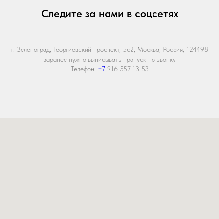
Следите за нами в соцсетях
г. Зеленоград, Георгиевский проспект, 5с2, Москва, Россия, 124498
заранее нужно выписывать пропуск по звонку
Телефон:
+7
916 557 13 53