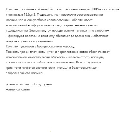
Комплект постельного белья Быстрая стрела выполнен из 100%хлопка сатин
плотностью 125г/м2. Пододеяльник и наволочки застегиваются на
молнию, что очень удобно в использовании и обеспечивает
максимальный комфорт во время сна, а одеяло не выпадает из
пододеяльника. Завязки внутри пододеяльника - в углах и по сторонам
- фиксируют одеяло, не дают ему сбиваться во время сна и облегчают
заправку одеяла в пододеяльник.
Комплект упакован в брендированную коробку.
Тонкость пряжи, плотность нитей и переплетение сатин обеспечивают
максимальное качество ткани. Мягкость и шелковистость наощупь,
прочность и износостойкость в использовании. Все материалы и
красители являются экологически чистыми и безопасными для
здоровья вашего малыша.
размер комплекта: Полуторный
материал: сатин