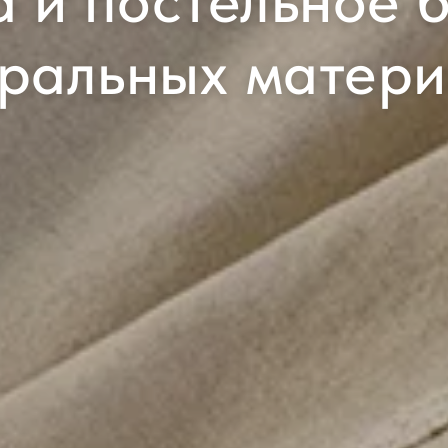
 и постельное б
ральных матер