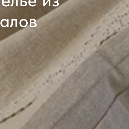
елье из
иалов