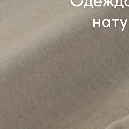
Одежда
нату