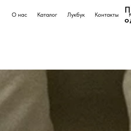
П
П
О нас
О нас
Каталог
Каталог
Лукбук
Лукбук
Контакты
Контакты
о
о